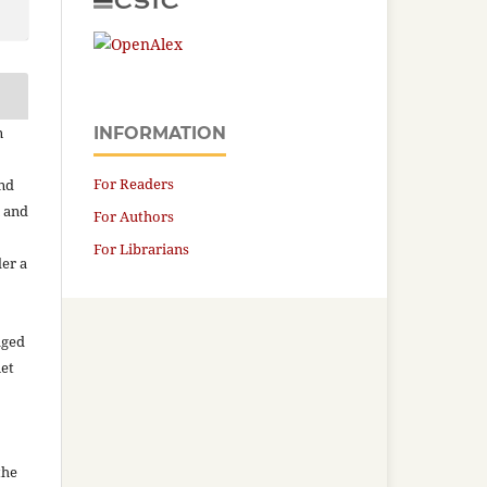
n
INFORMATION
For Readers
and
n and
For Authors
For Librarians
der a
aged
net
the