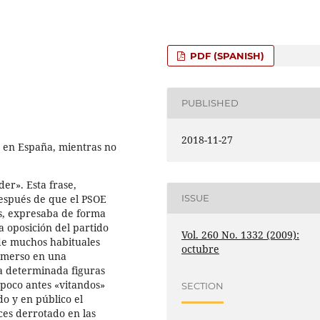
PDF (SPANISH)
PUBLISHED
2018-11-27
o en España, mientras no
der». Esta frase,
después de que el PSOE
ISSUE
s, expresaba de forma
la oposición del partido
Vol. 260 No. 1332 (2009):
a de muchos habituales
octubre
inmerso en una
a determinada figuras
 poco antes «vitandos»
SECTION
do y en público el
ces derrotado en las