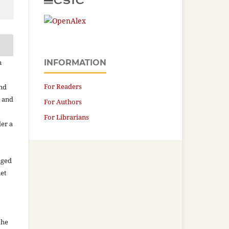
n
INFORMATION
For Readers
and
n and
For Authors
For Librarians
der a
aged
net
the