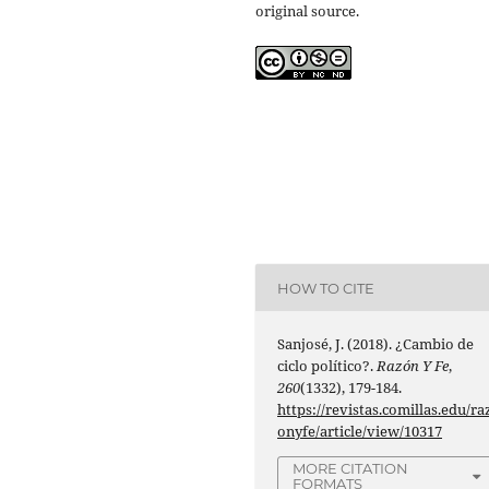
original source.
HOW TO CITE
Sanjosé, J. (2018). ¿Cambio de
ciclo político?.
Razón Y Fe
,
260
(1332), 179-184.
https://revistas.comillas.edu/ra
onyfe/article/view/10317
MORE CITATION
FORMATS