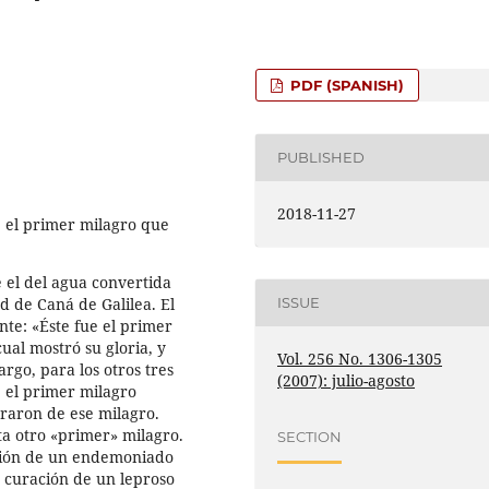
PDF (SPANISH)
PUBLISHED
2018-11-27
e el primer milagro que
 el del agua convertida
d de Caná de Galilea. El
ISSUE
te: «Éste fue el primer
cual mostró su gloria, y
Vol. 256 No. 1306-1305
argo, para los otros tres
(2007): julio-agosto
e el primer milagro
eraron de ese milagro.
ata otro «primer» milagro.
SECTION
ación de un endemoniado
a curación de un leproso