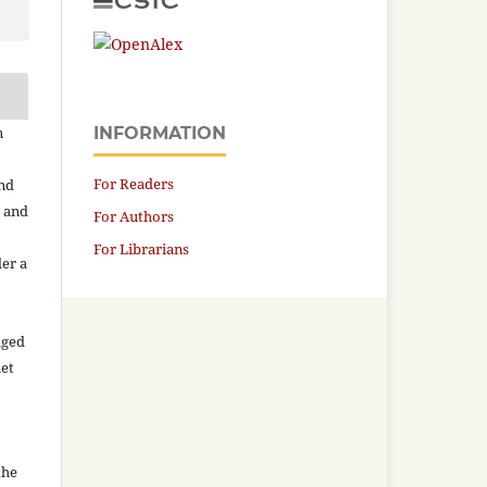
n
INFORMATION
For Readers
and
n and
For Authors
For Librarians
der a
aged
net
the