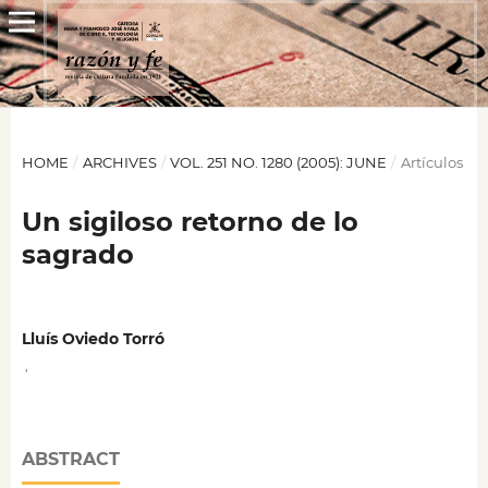
HOME
/
ARCHIVES
/
VOL. 251 NO. 1280 (2005): JUNE
/
Artículos
Un sigiloso retorno de lo
sagrado
Lluís Oviedo Torró
,
ABSTRACT