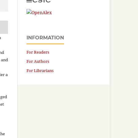
n
INFORMATION
For Readers
and
n and
For Authors
For Librarians
der a
aged
net
the