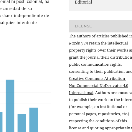
nial ni post--colonial, ha
Editorial
recariedad de su
 caráaer independiente de
ualquier intento de
LICENSE
The authors of articles published i
Razón y Fe
retain the intellectual
property rights over their works 
grant the journal their distributio
public communication rights,
consenting to their publication un
Creative Commons Attribution-
NonCommercial-NoDerivates 4.0
Internacional
. Authors are encour
to publish their work on the Inter
(for example, on institutional or
personal pages, repositories, etc.)
respecting the conditions of this
license and quoting appropriately 