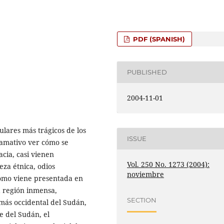
PDF (SPANISH)
PUBLISHED
2004-11-01
ulares más trágicos de los
ISSUE
l/amativo ver cómo se
cia, casi vienen
Vol. 250 No. 1273 (2004):
eza étnica, odios
noviembre
como viene presentada en
 región inmensa,
SECTION
 más occidental del Sudán,
e del Sudán, el