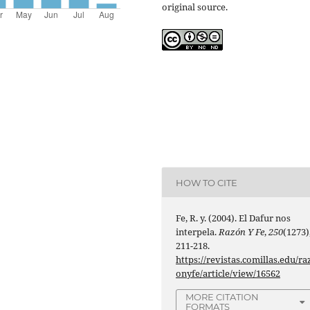
original source.
HOW TO CITE
Fe, R. y. (2004). El Dafur nos
interpela.
Razón Y Fe
,
250
(1273)
211-218.
https://revistas.comillas.edu/ra
onyfe/article/view/16562
MORE CITATION
FORMATS