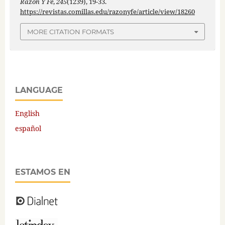
Razón Y Fe
,
245
(1239), 19-33.
https://revistas.comillas.edu/razonyfe/article/view/18260
MORE CITATION FORMATS
LANGUAGE
English
español
ESTAMOS EN