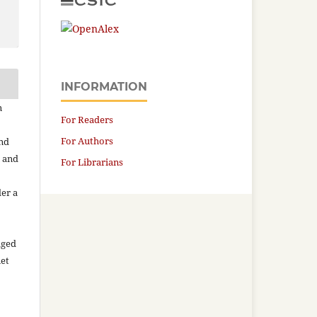
INFORMATION
n
For Readers
For Authors
and
n and
For Librarians
der a
aged
net