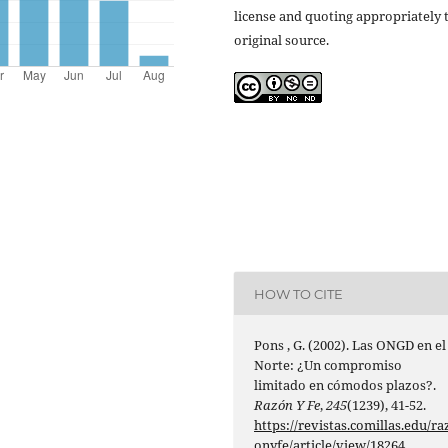
license and quoting appropriately 
original source.
HOW TO CITE
Pons , G. (2002). Las ONGD en el
Norte: ¿Un compromiso
limitado en cómodos plazos?.
Razón Y Fe
,
245
(1239), 41-52.
https://revistas.comillas.edu/ra
onyfe/article/view/18264