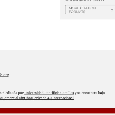
MORE CITATION
FORMATS
e.org
está editada por
Universidad Pontificia Comillas
y se encuentra bajo
oComercial-SinObraDerivada 4.0 Internacional