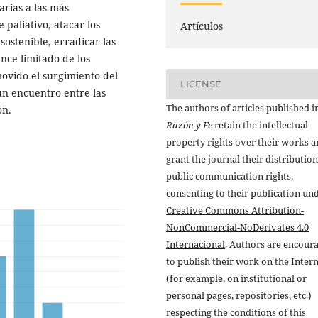
rias a las más
paliativo, atacar los
Artículos
sostenible, erradicar las
nce limitado de los
vido el surgimiento del
LICENSE
un encuentro entre las
The authors of articles published i
ón.
Razón y Fe
retain the intellectual
property rights over their works 
grant the journal their distributio
public communication rights,
consenting to their publication un
Creative Commons Attribution-
NonCommercial-NoDerivates 4.0
Internacional
. Authors are encour
to publish their work on the Inter
(for example, on institutional or
personal pages, repositories, etc.)
respecting the conditions of this