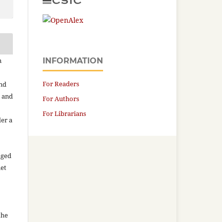
n
INFORMATION
For Readers
and
n and
For Authors
For Librarians
der a
aged
net
the