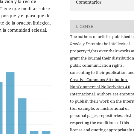
la vida y la red de
Comentarios
 Tiene que meditar sobre
l porqué y el para qué de
e de la oración litúrgica,
LICENSE
n la comunidad eclesial.
The authors of articles published i
Razón y Fe
retain the intellectual
property rights over their works 
grant the journal their distributio
public communication rights,
consenting to their publication un
Creative Commons Attribution-
NonCommercial-NoDerivates 4.0
Internacional
. Authors are encour
to publish their work on the Inter
(for example, on institutional or
personal pages, repositories, etc.)
respecting the conditions of this
license and quoting appropriately 