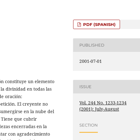
PDF (SPANISH)
PUBLISHED
2001-07-01
ción constituye un elemento
ISSUE
la divinidad en todas las
de oración:
Vol. 244 No. 1233-1234
etición. El creyente no
(2001): July-August
sumergirse en la nube del
. Tiene que cubrir
SECTION
dezas encerradas en la
ntar con agradecimiento