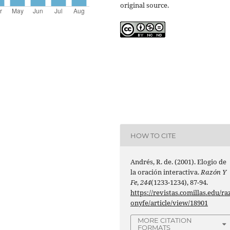
original source.
HOW TO CITE
Andrés, R. de. (2001). Elogio de
la oración interactiva.
Razón Y
Fe
,
244
(1233-1234), 87-94.
https://revistas.comillas.edu/ra
onyfe/article/view/18901
MORE CITATION
FORMATS