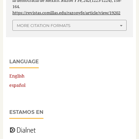
la democracia de México.
Razón Y Fe
,
242
(1223-1224), 158-
164.
https://revistas.comillas.edu/razonyfe/article/view/19202
MORE CITATION FORMATS
LANGUAGE
English
español
ESTAMOS EN