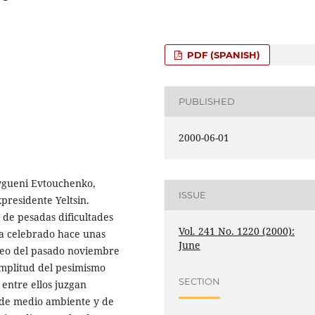
PDF (SPANISH)
PUBLISHED
2000-06-01
Evgueni Evtouchenko,
ISSUE
xpresidente Yeltsin.
de pesadas dificultades
Vol. 241 No. 1220 (2000):
ha celebrado hace unas
June
peo del pasado noviembre
amplitud del pesimismo
SECTION
 entre ellos juzgan
l, de medio ambiente y de