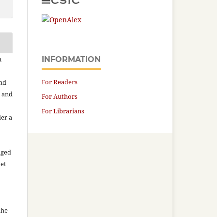
n
INFORMATION
For Readers
and
n and
For Authors
For Librarians
der a
aged
net
the