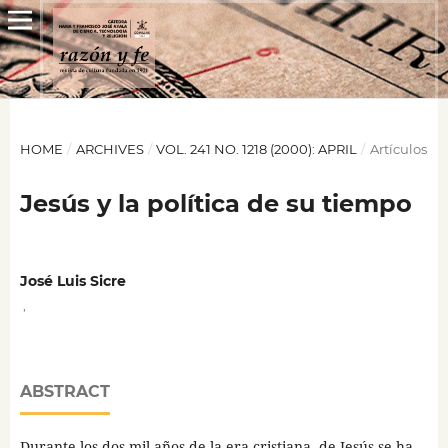
HOME
/
ARCHIVES
/
VOL. 241 NO. 1218 (2000): APRIL
/
Artículos
Jesús y la política de su tiempo
José Luis Sicre
,
ABSTRACT
Durante los dos mil años de la era cristiana, de Jesús se ha