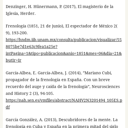
Denzinger, H. Hünermann, P. (2017), El magisterio de la
Iglesia, Herder.
Frenología (1851, 21 de junio), El espectador de México 2(
9), 193-200.
https://hndm.iib.unam.mx/consulta/publicacion/visualizar/55
8075be7d1e63c9fea1a25e?
intPagina=1&tipo=publicacion&anio=1851&mes=06&dia=21&
butIr=Ir
García-Albea, E. García-Albea, J. (2014), ”Mariano Cubí,
propagador de la frenología en España. Con un breve
recuerdo del auge y caída de la frenología”, Neurosciences
and History 2 (3), 94-105.
https://nah.sen.es/vmfiles/abstract/NAHV2N3201494_105ES.p
df
García González, A. (2013), Descubridores de la mente. La
frenología en Cuba y España en la primera mitad del siglo