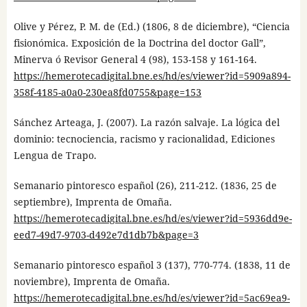
Olive y Pérez, P. M. de (Ed.) (1806, 8 de diciembre), “Ciencia
fisionómica. Exposición de la Doctrina del doctor Gall”,
Minerva ó Revisor General 4 (98), 153-158 y 161-164.
https://hemerotecadigital.bne.es/hd/es/viewer?id=5909a894-
358f-4185-a0a0-230ea8fd0755&page=153
Sánchez Arteaga, J. (2007). La razón salvaje. La lógica del
dominio: tecnociencia, racismo y racionalidad, Ediciones
Lengua de Trapo.
Semanario pintoresco español (26), 211-212. (1836, 25 de
septiembre), Imprenta de Omaña.
https://hemerotecadigital.bne.es/hd/es/viewer?id=5936dd9e-
eed7-49d7-9703-d492e7d1db7b&page=3
Semanario pintoresco español 3 (137), 770-774. (1838, 11 de
noviembre), Imprenta de Omaña.
https://hemerotecadigital.bne.es/hd/es/viewer?id=5ac69ea9-