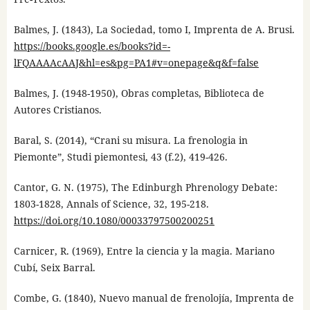
Balmes, J. (1843), La Sociedad, tomo I, Imprenta de A. Brusi.
https://books.google.es/books?id=-
lFQAAAAcAAJ&hl=es&pg=PA1#v=onepage&q&f=false
Balmes, J. (1948-1950), Obras completas, Biblioteca de
Autores Cristianos.
Baral, S. (2014), “Crani su misura. La frenologia in
Piemonte”, Studi piemontesi, 43 (f.2), 419-426.
Cantor, G. N. (1975), The Edinburgh Phrenology Debate:
1803-1828, Annals of Science, 32, 195-218.
https://doi.org/10.1080/00033797500200251
Carnicer, R. (1969), Entre la ciencia y la magia. Mariano
Cubí, Seix Barral.
Combe, G. (1840), Nuevo manual de frenolojía, Imprenta de