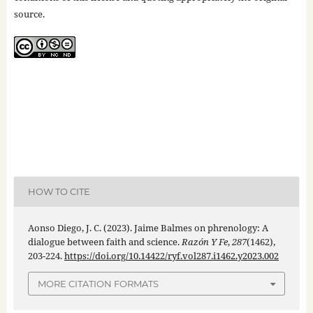
source.
HOW TO CITE
Aonso Diego, J. C. (2023). Jaime Balmes on phrenology: A
dialogue between faith and science.
Razón Y Fe
,
287
(1462),
203-224.
https://doi.org/10.14422/ryf.vol287.i1462.y2023.002
MORE CITATION FORMATS