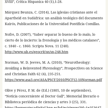
XVIII”, Critica Hispanica 40 (1),1-28.
Márquez Beunza, C. (2014), Las iglesias cristianas ante el
Apartheid en Sudáfrica: un análisis teológico del documento
Kairós, Publicaciones de la Universidad Pontificia Comillas.
Nofre, D. (2007), “Saber separar lo bueno de lo malo, lo
cierto de lo incierto: la frenología y los médicos catalanes”,
c. 1840 - c. 1860. Scripta Nova. 11 (248).
http://www.ub.es/geocrit/sn/sn-248.htm
Norman, W. D. Jeeves, M. A. (2010), “Neurotheology:
Avoiding a Reinvented Phrenology”, Prospectives on Science
and Christian Faith 62 (4), 235-251.
https://www.asa3.org/ASA/PSCF/2010/PSCF12-10Norman.pdf
Olive y Pérez, P. M. de (Ed.) (1805, 10 de septiembre),
“Noticia concerniente al Doctor Gall”, Memorial literario o
Biblioteca periódica de ciencias y artes 3 (25), 331.
https://hemerotecadigital.bne.es/hd/es/viewer?id=1e353647-