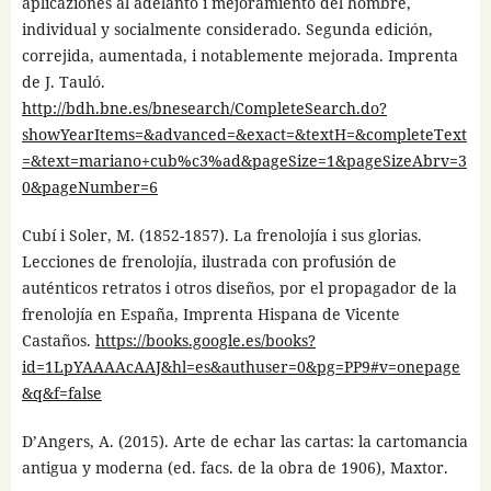
aplicaziones al adelanto i mejoramiento del hombre,
individual y socialmente considerado. Segunda edición,
correjida, aumentada, i notablemente mejorada. Imprenta
de J. Tauló.
http://bdh.bne.es/bnesearch/CompleteSearch.do?
showYearItems=&advanced=&exact=&textH=&completeText
=&text=mariano+cub%c3%ad&pageSize=1&pageSizeAbrv=3
0&pageNumber=6
Cubí i Soler, M. (1852-1857). La frenolojía i sus glorias.
Lecciones de frenolojía, ilustrada con profusión de
auténticos retratos i otros diseños, por el propagador de la
frenolojía en España, Imprenta Hispana de Vicente
Castaños.
https://books.google.es/books?
id=1LpYAAAAcAAJ&hl=es&authuser=0&pg=PP9#v=onepage
&q&f=false
D’Angers, A. (2015). Arte de echar las cartas: la cartomancia
antigua y moderna (ed. facs. de la obra de 1906), Maxtor.