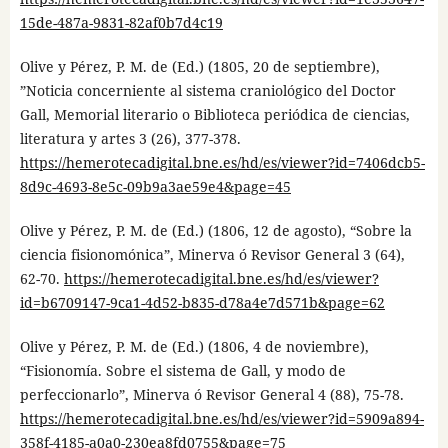
15de-487a-9831-82af0b7d4c19
Olive y Pérez, P. M. de (Ed.) (1805, 20 de septiembre),
”Noticia concerniente al sistema craniológico del Doctor
Gall, Memorial literario o Biblioteca periódica de ciencias,
literatura y artes 3 (26), 377-378.
https://hemerotecadigital.bne.es/hd/es/viewer?id=7406dcb5-
8d9c-4693-8e5c-09b9a3ae59e4&page=45
Olive y Pérez, P. M. de (Ed.) (1806, 12 de agosto), “Sobre la
ciencia fisionomónica”, Minerva ó Revisor General 3 (64),
62-70.
https://hemerotecadigital.bne.es/hd/es/viewer?
id=b6709147-9ca1-4d52-b835-d78a4e7d571b&page=62
Olive y Pérez, P. M. de (Ed.) (1806, 4 de noviembre),
“Fisionomía. Sobre el sistema de Gall, y modo de
perfeccionarlo”, Minerva ó Revisor General 4 (88), 75-78.
https://hemerotecadigital.bne.es/hd/es/viewer?id=5909a894-
358f-4185-a0a0-230ea8fd0755&page=75