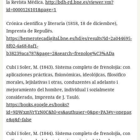
la Revista Médica.
http://bdh-rd.bne.es/viewer.vm?
id=0000126101&page=1
Crónica científica y literaria (1818, 18 de diciembre),
Imprenta de Repullés.
https://hemerotecadigital.bne.es/hd/es/results?id=2a044695-
8f02-4a68-8af1-
b38239aca787&page=2&search=frenolog%C3%ADa
Cubí i Soler, M. (1843). Sistema completo de frenolojía: con
aplicaziones prácticas, fisionómicas, ideolójicas, filosófico
morales, lejislativas i otras, conduzentes al adelanto i
mejoramiento del hombre, individual i sozialmente
considerado, Imprenta de J. Tauló.
https://books.google.es/books?
id=9DWxmVrYzN0C&hl=es&authuser=0&pg=PA3#v=onepag
e&q&f=false
Cubí i Soler, M. (1844). Sistema completo de frenolojía, con