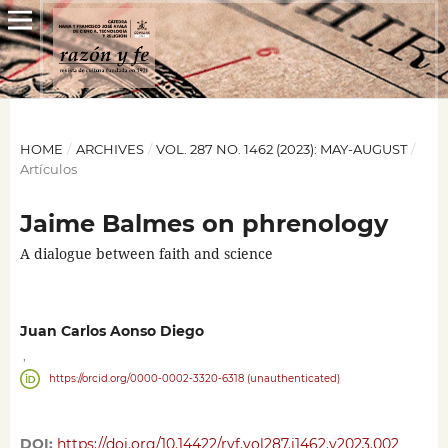
HOME
/
ARCHIVES
/
VOL. 287 NO. 1462 (2023): MAY-AUGUST
/
Artículos
Jaime Balmes on phrenology
A dialogue between faith and science
Juan Carlos Aonso Diego
,
https://orcid.org/0000-0002-3320-6318 (unauthenticated)
DOI:
https://doi.org/10.14422/ryf.vol287.i1462.y2023.002