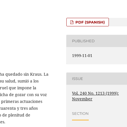
PDF (SPANISH)
PUBLISHED
1999-11-01
 ha quedado sin Kraus. La
ISSUE
su salud, sumió a los
cruel que impone la
Vol. 240 No. 1213 (1999):
icha de gozar con su voz
November
s primeras actuaciones
cuarenta y tres años
SECTION
o de plenitud de
es.