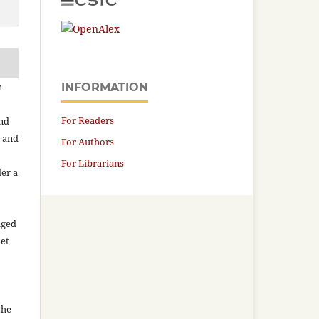
n
INFORMATION
For Readers
and
n and
For Authors
For Librarians
der a
aged
net
the