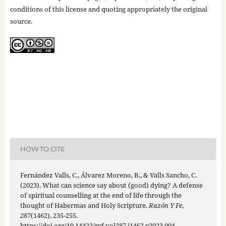
conditions of this license and quoting appropriately the original
source.
HOW TO CITE
Fernández Valls, C., Álvarez Moreno, B., & Valls Sancho, C.
(2023). What can science say about (good) dying? A defense
of spiritual counselling at the end of life through the
thought of Habermas and Holy Scripture.
Razón Y Fe
,
287
(1462), 235-255.
https://doi.org/10.14422/ryf.vol287.i1462.y2023.004