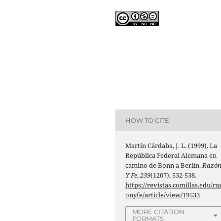
HOW TO CITE
Martín Cárdaba, J. L. (1999). La
República Federal Alemana en
camino de Bonn a Berlín.
Razó
Y Fe
,
239
(1207), 532-538.
https://revistas.comillas.edu/ra
onyfe/article/view/19533
MORE CITATION
FORMATS