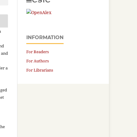
n
INFORMATION
and
For Readers
n and
For Authors
der a
For Librarians
aged
net
the