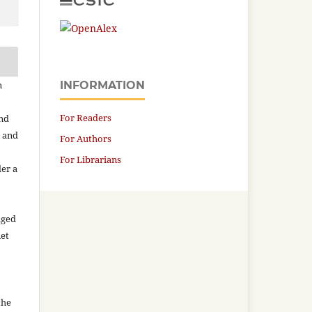
n
INFORMATION
For Readers
and
n and
For Authors
For Librarians
der a
aged
net
the