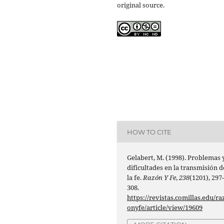
original source.
HOW TO CITE
Gelabert, M. (1998). Problemas 
dificultades en la transmisión d
la fe.
Razón Y Fe
,
238
(1201), 297
308.
https://revistas.comillas.edu/ra
onyfe/article/view/19609