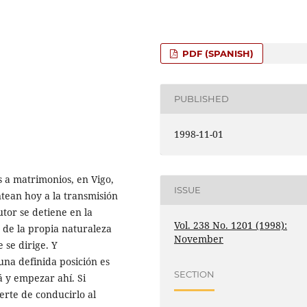
PDF (SPANISH)
PUBLISHED
1998-11-01
s a matrimonios, en Vigo,
ISSUE
ntean hoy a la transmisión
utor se detiene en la
Vol. 238 No. 1201 (1998):
 de la propia naturaleza
November
 se dirige. Y
na definida posición es
SECTION
á y empezar ahí. Si
erte de conducirlo al