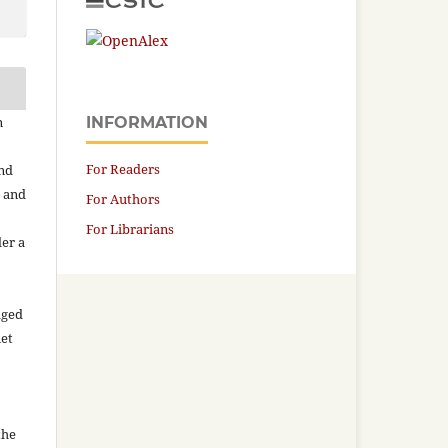
n
INFORMATION
For Readers
and
n and
For Authors
For Librarians
der a
aged
net
the