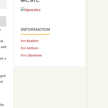
n
INFORMATION
For Readers
and
n and
For Authors
For Librarians
der a
aged
net
the