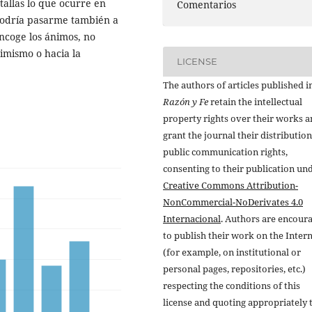
allas lo que ocurre en
Comentarios
 podría pasarme también a
ncoge los ánimos, no
simismo o hacia la
LICENSE
The authors of articles published i
Razón y Fe
retain the intellectual
property rights over their works 
grant the journal their distributio
public communication rights,
consenting to their publication un
Creative Commons Attribution-
NonCommercial-NoDerivates 4.0
Internacional
. Authors are encour
to publish their work on the Inter
(for example, on institutional or
personal pages, repositories, etc.)
respecting the conditions of this
license and quoting appropriately 