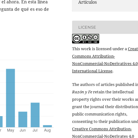
el ahora. En esta línea
Artículos
egunta de qué es eso de
LICENSE
This work is licensed under a
Creat
Commons Attribution-
NonCommercial-NoDerivatives 4.0
International License
.
The authors of articles published i
Razón y Fe
retain the intellectual
property rights over their works 
grant the journal their distributio
public communication rights,
consenting to their publication un
Creative Commons Attribution-
NonCommercial-NoDerivates 4.0