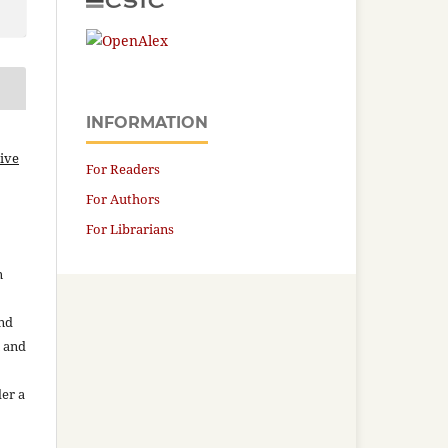
INFORMATION
ive
For Readers
For Authors
For Librarians
n
and
n and
der a