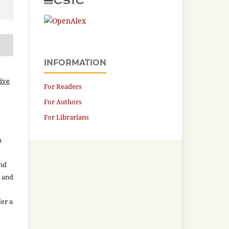
INFORMATION
ive
For Readers
For Authors
For Librarians
n
and
n and
der a