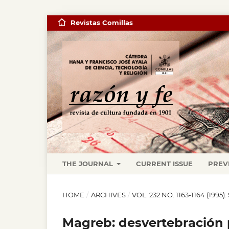
Revistas Comillas
THE JOURNAL
CURRENT ISSUE
PREV
HOME
/
ARCHIVES
/
VOL. 232 NO. 1163-1164 (19
Magreb: desvertebración po