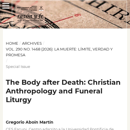
HOME
/
ARCHIVES
/
VOL. 290 NO. 1468 (2026): LA MUERTE: LÍMITE, VERDAD Y
PROMESA
/
Special Issue
The Body after Death: Christian
Anthropology and Funeral
Liturgy
Gregorio Aboín Martín
CES Escuni. Centro adscrito a la Universidad Pontificia de