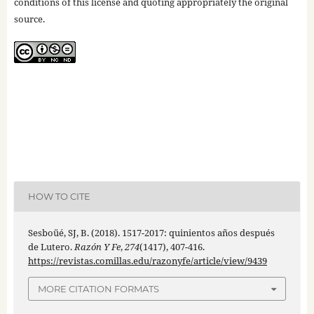
conditions of this license and quoting appropriately the original
source.
HOW TO CITE
Sesboüé, SJ, B. (2018). 1517-2017: quinientos años después
de Lutero.
Razón Y Fe
,
274
(1417), 407-416.
https://revistas.comillas.edu/razonyfe/article/view/9439
MORE CITATION FORMATS