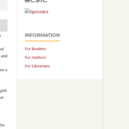
n
INFORMATION
For Readers
and
n and
For Authors
For Librarians
der a
aged
net
the