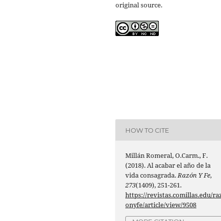
original source.
HOW TO CITE
Millán Romeral, O.Carm., F.
(2018). Al acabar el año de la
vida consagrada.
Razón Y Fe
,
273
(1409), 251-261.
https://revistas.comillas.edu/ra
onyfe/article/view/9508