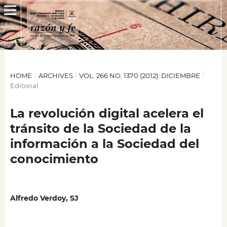
HOME
/
ARCHIVES
/
VOL. 266 NO. 1370 (2012): DICIEMBRE
/
Editorial
La revolución digital acelera el
tránsito de la Sociedad de la
información a la Sociedad del
conocimiento
Alfredo Verdoy, SJ