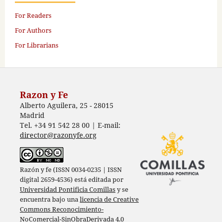
For Readers
For Authors
For Librarians
Razon y Fe
Alberto Aguilera, 25 - 28015
Madrid
Tel. +34 91 542 28 00 | E-mail:
director@razonyfe.org
Razón y fe (ISSN 0034-0235 | ISSN
digital 2659-4536) está editada por
Universidad Pontificia Comillas
y se
encuentra bajo una
licencia de Creative
Commons Reconocimiento-
NoComercial-SinObraDerivada 4.0