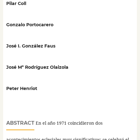
Pilar Coll
Gonzalo Portocarero
José I. González Faus
José Mª Rodríguez Olaizola
Peter Henriot
ABSTRACT
En el año 1971 coincidieron dos
acontecimientos eclesiales muy significativos: se celebró el