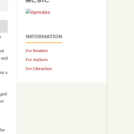
n
INFORMATION
For Readers
and
n and
For Authors
For Librarians
der a
aged
net
the