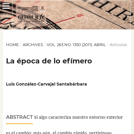
HOME
/
ARCHIVES
/
VOL. 263 NO. 1350 (2011): ABRIL
/
Artículos
La época de lo efímero
Luis González-Carvajal Santabárbara
ABSTRACT
Si algo caracteriza nuestro entorno exterior
es el cambio; más aún, el cambio rápido, vertiginoso.