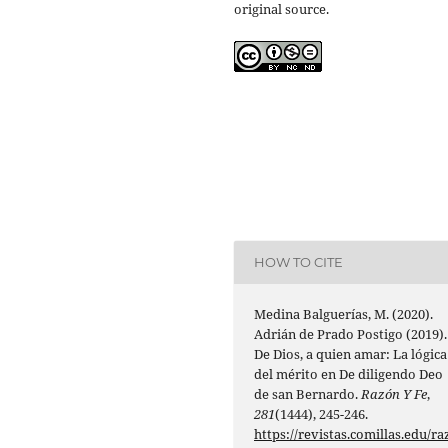
original source.
HOW TO CITE
Medina Balguerías, M. (2020).
Adrián de Prado Postigo (2019).
De Dios, a quien amar: La lógica
del mérito en De diligendo Deo
de san Bernardo.
Razón Y Fe
,
281
(1444), 245-246.
https://revistas.comillas.edu/ra