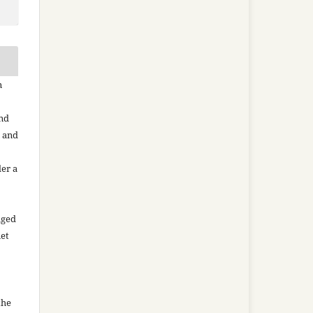
n
and
n and
der a
aged
net
the