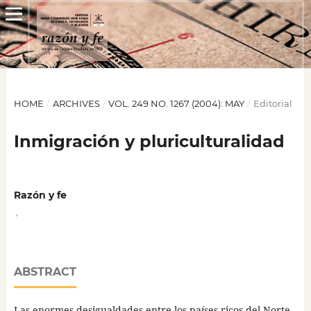
HOME
/
ARCHIVES
/
VOL. 249 NO. 1267 (2004): MAY
/
Editorial
Inmigración y pluriculturalidad
Razón y fe
,
ABSTRACT
Las enormes desigualdades entre los países ricos del Norte