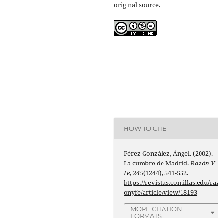
original source.
HOW TO CITE
Pérez González, Ángel. (2002).
La cumbre de Madrid.
Razón Y
Fe
,
245
(1244), 541-552.
https://revistas.comillas.edu/ra
onyfe/article/view/18193
MORE CITATION
FORMATS