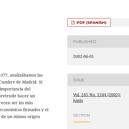
PDF (SPANISH)
PUBLISHED
2002-06-01
-377, analizábamos las
ISSUE
a Cumbre de Madrid. Si
importancia del
Vol. 245 No. 1244 (2002):
 pretende hacer un
junio
recen ser los más
 económicos firmados y el
SECTION
as de un mismo origen