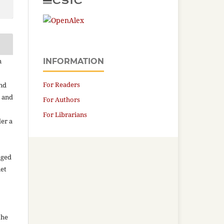
n
INFORMATION
For Readers
and
n and
For Authors
For Librarians
der a
aged
net
the