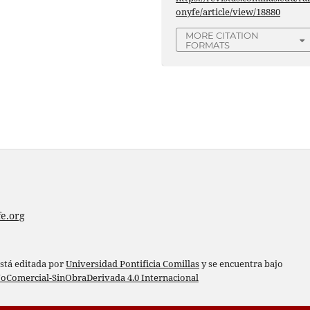
onyfe/article/view/18880
MORE CITATION
FORMATS
e.org
está editada por
Universidad Pontificia Comillas
y se encuentra bajo
oComercial-SinObraDerivada 4.0 Internacional