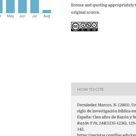
license and quoting appropriately 
original source.
HOW TO CITE
Fernández Marcos, N. (2001). U
siglo de investigación bíblica e
España: Cien años de Razón y fe
Razón Y Fe
,
244
(1235-1236), 129
142.
https://revistas.comillas.edu/ra