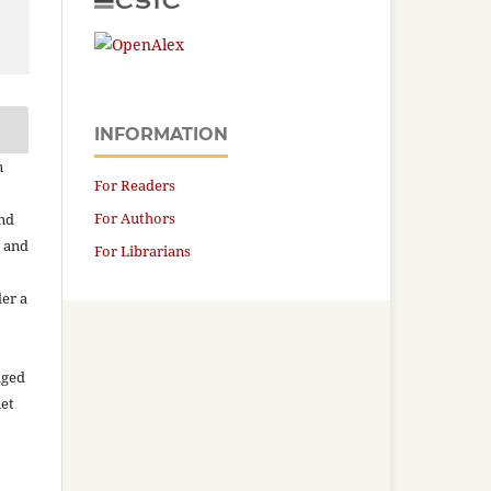
INFORMATION
n
For Readers
For Authors
and
n and
For Librarians
der a
aged
net