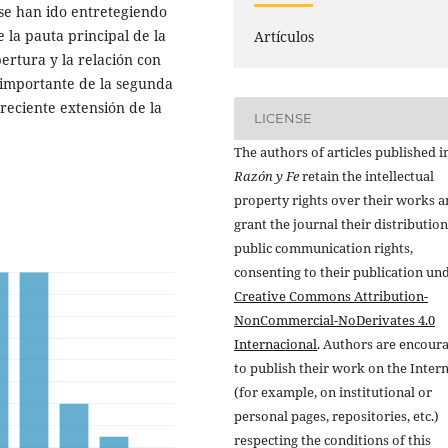
ue se han ido entretegiendo
e la pauta principal de la
Artículos
pertura y la relación con
s importante de la segunda
creciente extensión de la
LICENSE
The authors of articles published i
Razón y Fe
retain the intellectual
property rights over their works 
grant the journal their distributio
public communication rights,
consenting to their publication un
Creative Commons Attribution-
NonCommercial-NoDerivates 4.0
Internacional
. Authors are encour
to publish their work on the Inter
(for example, on institutional or
personal pages, repositories, etc.)
respecting the conditions of this