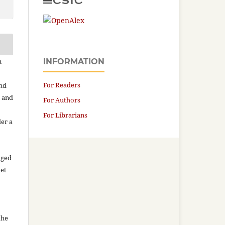
n
INFORMATION
For Readers
and
n and
For Authors
For Librarians
der a
aged
net
the