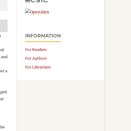
n
INFORMATION
For Readers
and
n and
For Authors
For Librarians
der a
aged
net
the