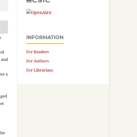
n
INFORMATION
For Readers
and
n and
For Authors
For Librarians
der a
aged
net
the