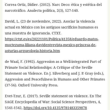
Correa Ortiz, Didier. (2012). Narc Deco: ética y estética del
narcotráfico. Analecta política, 2(3), 127-140.
David, L. (23 de noviembre, 2022). Asociar la violencia
actual en México con los antiguos sacrificios humanos es
una muestra de ignorancia. CTXT.
https://ctxt.es/es/20221101/Politica/41358/eduardo-matos-
moctezuma-liliana-davidentrevista-mexico-princesa-de-
asturias-arqueologia-historia.htm
de Waal, F. (1992). Aggression as a Well-integrated Part of
Primate Social Relationships: A Critique of the Seville
Statement on Violence. En J. Silverberg and J. P. Gray (eds.),
Aggression and Peacefulness in Humans and Other Primates
(37-56). Oxford University Press.
Evet-Tzur, E. (2017). Seville statement on violence. En The
SAGE Encyclopedia of War: Social Science Perspectives, 4,
1541-1542,
https://doi.org/10.4135/9781483359878