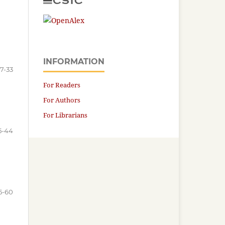
INFORMATION
17-33
For Readers
For Authors
For Librarians
5-44
5-60