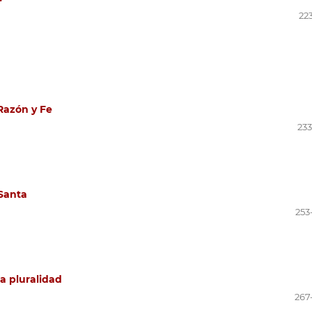
22
 Razón y Fe
233
 Santa
253
la pluralidad
267