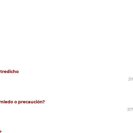
ntredicho
21
 ¿miedo o precaución?
21
?