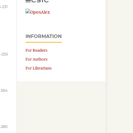
3-231
INFORMATION
For Readers
-253
For Authors
For Librarians
-264
-280