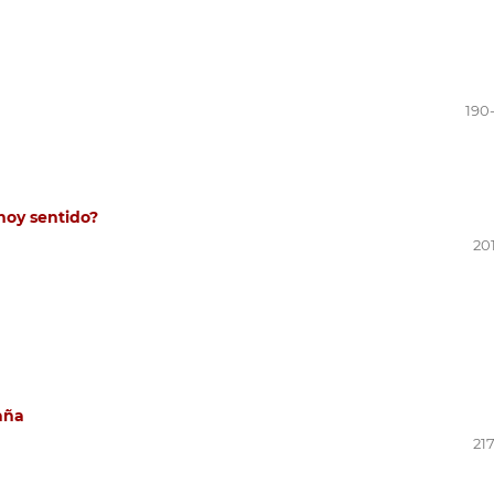
190
hoy sentido?
20
aña
21