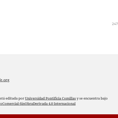
247
e.org
está editada por
Universidad Pontificia Comillas
y se encuentra bajo
oComercial-SinObraDerivada 4.0 Internacional