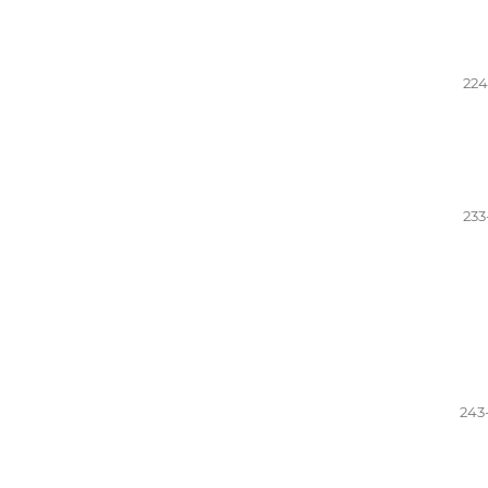
224
233
243