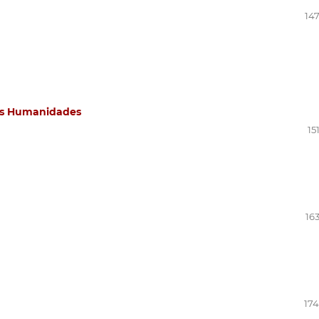
147
las Humanidades
15
16
174