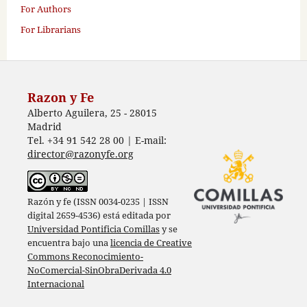
For Authors
For Librarians
Razon y Fe
Alberto Aguilera, 25 - 28015
Madrid
Tel. +34 91 542 28 00 | E-mail:
director@razonyfe.org
Razón y fe (ISSN 0034-0235 | ISSN
digital 2659-4536) está editada por
Universidad Pontificia Comillas
y se
encuentra bajo una
licencia de Creative
Commons Reconocimiento-
NoComercial-SinObraDerivada 4.0
Internacional