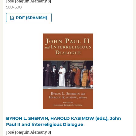
José Joaquín Alemany SJ
589-590
PDF (SPANISH)
BYRON L. SHERVIN, HAROLD KASIMOW (eds.), John
Paul II and Interreligious Dialogue
José Joaquín Alemany SJ