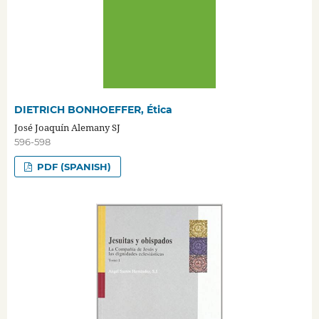
DIETRICH BONHOEFFER, Ética
José Joaquín Alemany SJ
596-598
PDF (SPANISH)