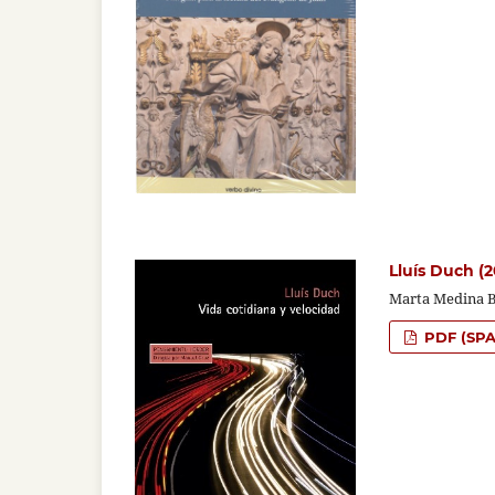
Lluís Duch (2
Marta Medina B
PDF (SPA