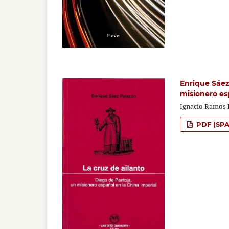
Enrique Sáez 
misionero es
Ignacio Ramos 
PDF (SPA