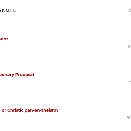
 F. Mària
5
ment
6
sionary Proposal
7
 or Christic pan-en-theism?
91