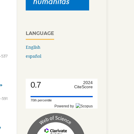
LANGUAGE
English
español
-537
0.7
2024
n»
CiteScore
-591
70th percentile
Powered by
e