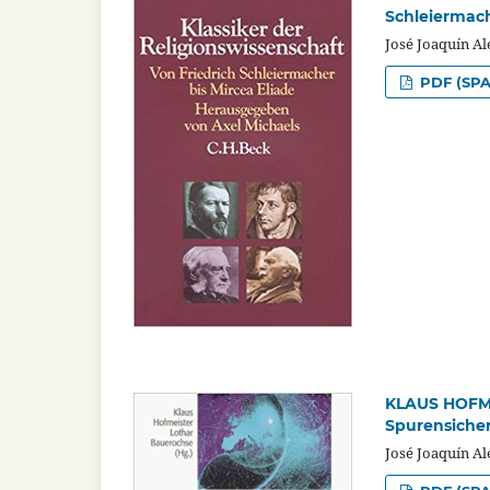
Schleiermach
José Joaquín A
PDF (SPA
KLAUS HOFME
Spurensicher
José Joaquín A