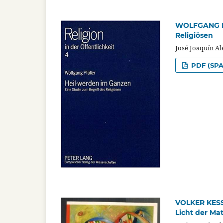
WOLFGANG PF
Religiösen
José Joaquín A
PDF (SPA
VOLKER KESSL
Licht der Ma