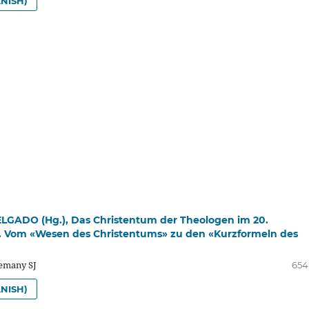
NISH)
GADO (Hg.), Das Christentum der Theologen im 20.
. Vom «Wesen des Christentums» zu den «Kurzformeln des
lemany SJ
654
NISH)