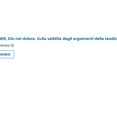
R, Dio nel dolore. Sulla validità degli argomenti della teodi
lemany SJ
NISH)