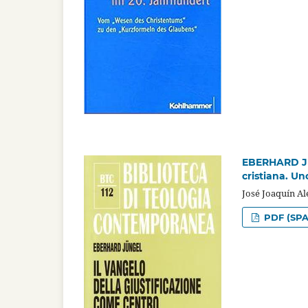
EBERHARD JÜN
cristiana. U
José Joaquín A
PDF (SPA