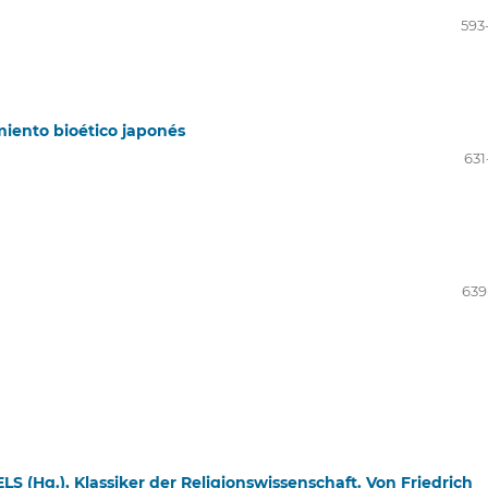
593
miento bioético japonés
631
639
S (Hg.), Klassiker der Religionswissenschaft. Von Friedrich